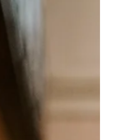
den Aufstieg in die Laufbahn der Offiziere
des militärfachlichen Dienstes herangezogen
wird. Im entschiedenen Fall war eine Soldatin
(Hauptfeldwebel) trotz sehr guter dienstlicher
Beurteilungen allein wegen eines „zu schlec