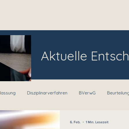
Über uns
Leistu
Aktuelle Entsc
tlassung
Disziplinarverfahren
BVerwG
Beurteilun
dienstverweigerung
Rückforderung Ausbildungskosten
6. Feb.
1 Min. Lesezeit