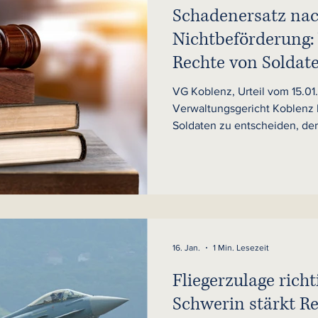
Schadenersatz na
Nichtbeförderung:
Rechte von Soldat
VG Koblenz, Urteil vom 15.0
Verwaltungsgericht Koblenz h
Soldaten zu entscheiden, der t
Voraussetzungen nicht recht
befördert worden war. Hinter
Bundeswehr praktizierte mon
„Beförderungslesung“. Der Di
alten und neuen Beurteilung
Beförderungsreihen geführt 
Planstellen proportional vertei
16. Jan.
1 Min. Lesezeit
Fliegerzulage rich
Schwerin stärkt R