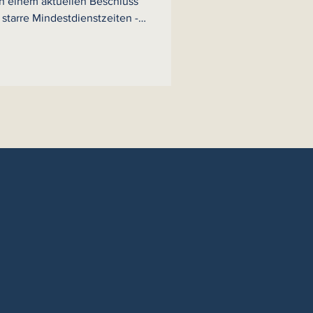
in einem aktuellen Beschluss
 starre Mindestdienstzeiten -
Ernennung zum Feldwebel bei
ldwebel - nicht mit dem
 nach Art. 33 Abs. 2 GG
sind allein individuelle
hliche Leistung der
ürfen daher nur dann ein