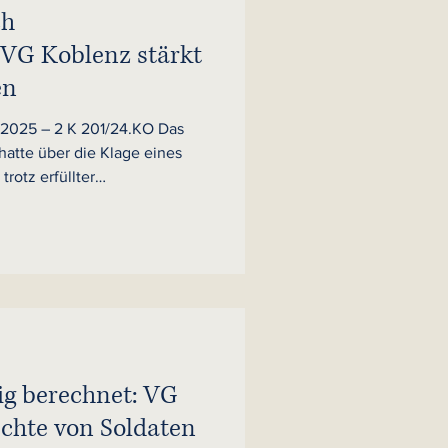
ch
 VG Koblenz stärkt
en
1.2025 – 2 K 201/24.KO Das
atte über die Klage eines
rotz erfüllter
zeitig zum Oberstleutnant
grund war die bei der
atliche
enstherr hatte Bewerber mit
ssystemen in getrennten
und die verfügbaren
lt.
tig berechnet: VG
echte von Soldaten