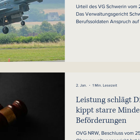
Urteil des VG Schwerin vom 
Das Verwaltungsgericht Schw
Berufssoldaten Anspruch auf
Stellenzulage nach fliegerischer V
der zuletzt tatsächlich gezahlten Zu
konkreten Fall hatte die Bu
der fliegerischen Verwendung
eine ältere, niedrigere Zula
stellte klar: Maßgeblich ist di
2. Jan.
1 Min. Lesezeit
Leistung schlägt D
kippt starre Minde
Beförderungen
OVG NRW, Beschluss vom 25.