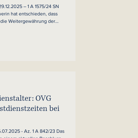
29.12.2025 – 1 A 1575/24 SN
erin hat entschieden, dass
 die Weitergewährung der
erwendung in der Höhe
lage haben. Im
ndeswehr die Zulage nach Ende
 gekürzt und sich dabei auf
genhöhe berufen. Das Gericht
e letzte
ienstalter: OVG
stdienstzeiten bei
07.2025 - Az. 1 A 842/23 Das