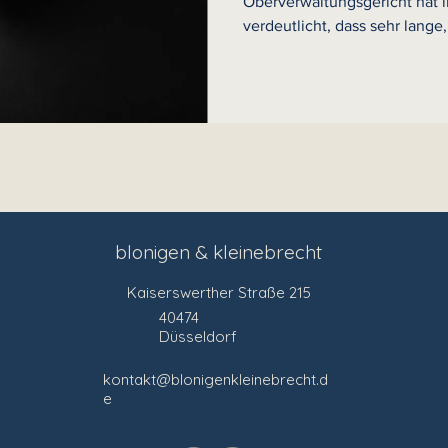
Oberverwaltungsgericht hat 
verdeutlicht, dass sehr lange,
wie etwa 16 Jahre seit der 
der Beförderung zum Stabsfe
Grundsatz der Bestenauslese
vereinbar sind. Entscheidend 
Eignung, Befähigung und fac
Bewerbenden. Dienstzeiten d
blonigen & kleinebrecht
Kaiserswerther Straße 215
40474
Düsseldorf
kontakt@blonigenkleinebrecht.d
e